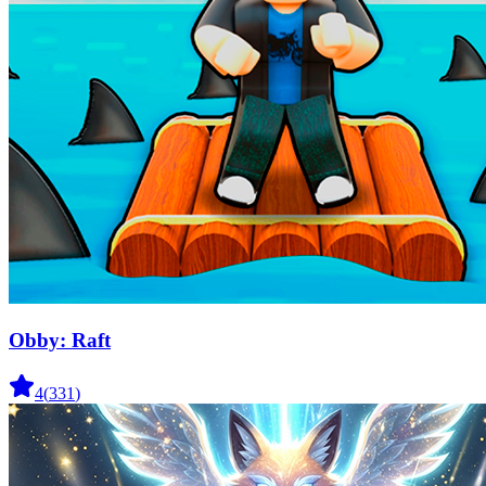
Obby: Raft
4
(
331
)