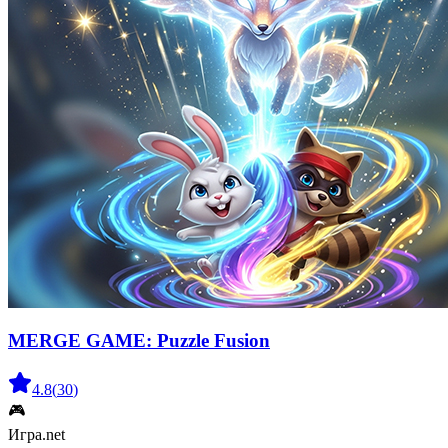
MERGE GAME: Puzzle Fusion
4.8
(
30
)
🎮
Игра.net