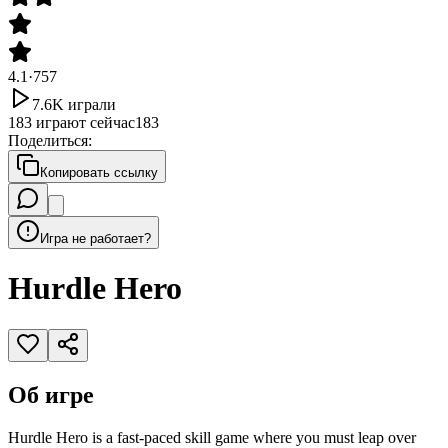
4.1
·
757
7.6K
играли
183
играют сейчас
183
Поделиться
:
Копировать ссылку
Игра не работает?
Hurdle Hero
Об игре
Hurdle Hero is a fast-paced skill game where you must leap over