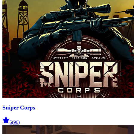
Sniper Corps
5
(
96
)