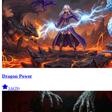
Dragon Power
3.6
(
29
)