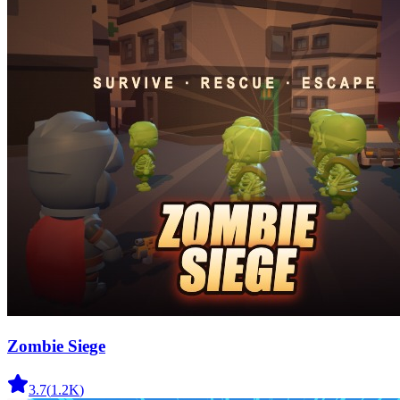
Zombie Siege
3.7
(
1.2K
)