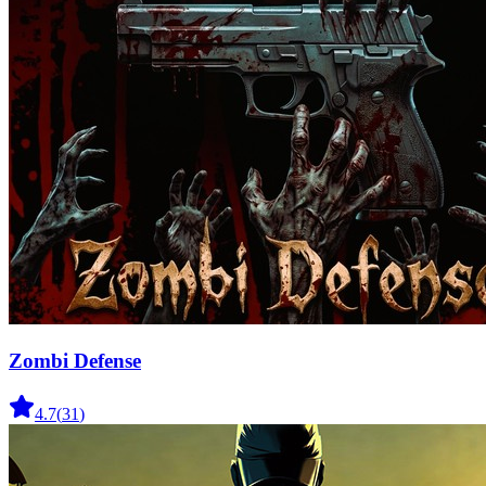
Zombi Defense
4.7
(
31
)