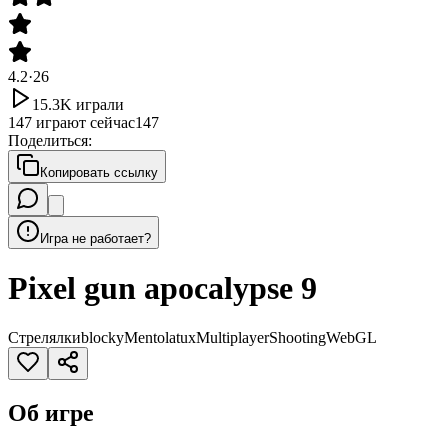
4.2
·
26
15.3K
играли
147
играют сейчас
147
Поделиться
:
Копировать ссылку
Игра не работает?
Pixel gun apocalypse 9
Стрелялки
blocky
Mentolatux
Multiplayer
Shooting
WebGL
Об игре