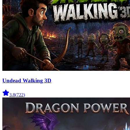
Undead Walking 3D
3.8
(
722
)