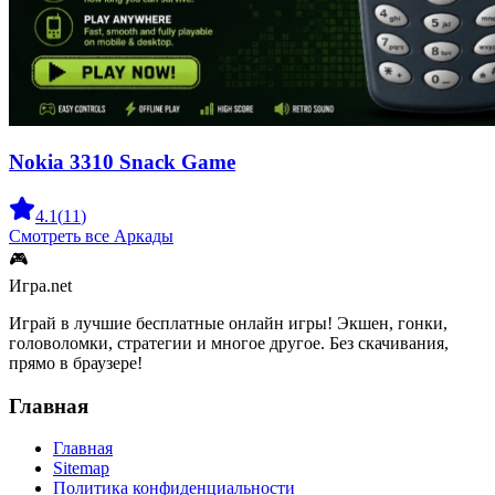
Nokia 3310 Snack Game
4.1
(
11
)
Смотреть все
Аркады
🎮
Игра.net
Играй в лучшие бесплатные онлайн игры! Экшен, гонки,
головоломки, стратегии и многое другое. Без скачивания,
прямо в браузере!
Главная
Главная
Sitemap
Политика конфиденциальности