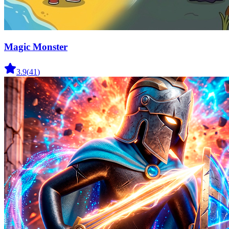
Magic Monster
3.9
(
41
)