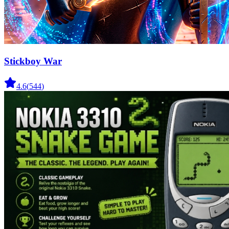
Stickboy War
4.6
(
544
)