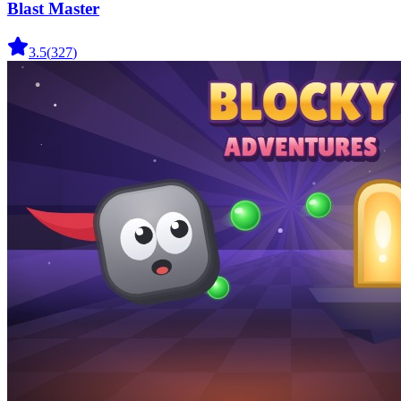
Blast Master
3.5
(
327
)