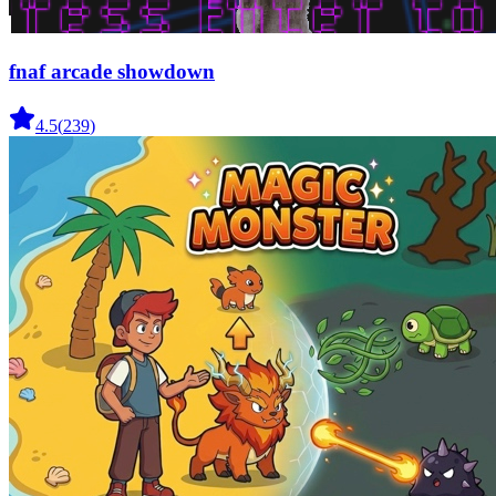
fnaf arcade showdown
4.5
(
239
)