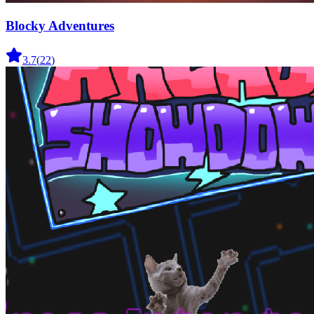
Blocky Adventures
3.7
(
22
)