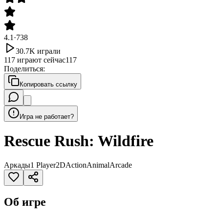
4.1
·
738
30.7K
играли
117
играют сейчас
117
Поделиться
:
Копировать ссылку
Игра не работает?
Rescue Rush: Wildfire
Аркады
1 Player
2D
Action
Animal
Arcade
Об игре