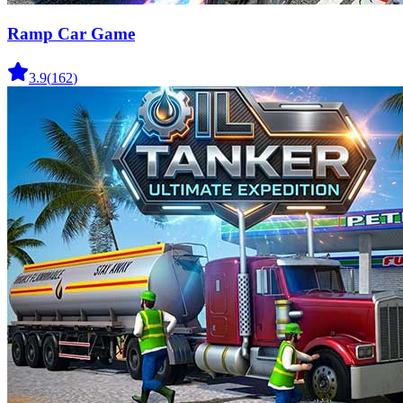
Ramp Car Game
3.9
(
162
)