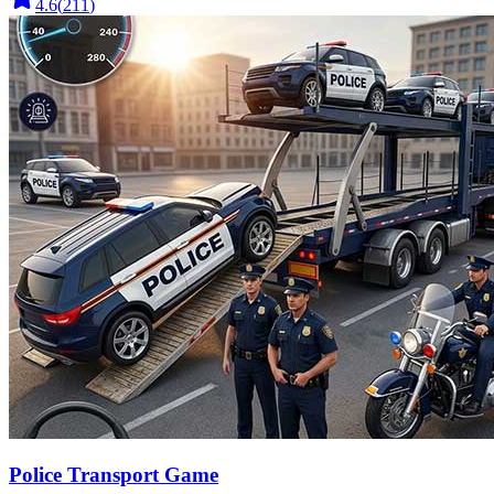
4.6
(
211
)
Police Transport Game