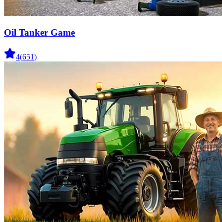
Oil Tanker Game
4
(
651
)