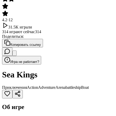
4.2
·
12
31.5K
играли
314
играют сейчас
314
Поделиться
:
Копировать ссылку
Игра не работает?
Sea Kings
Приключения
Action
Adventure
Arena
battleship
Boat
Об игре