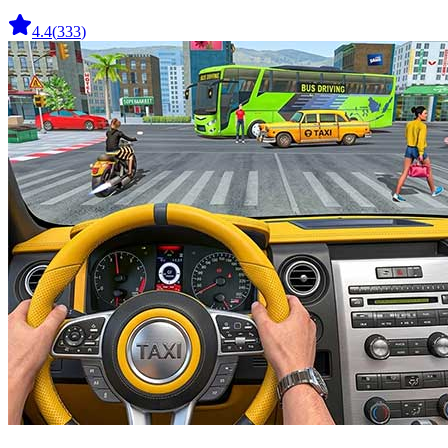
4.4
(
333
)