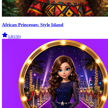
African Princesses: Style Island
3.8
(
150
)