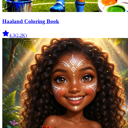
Haaland Coloring Book
4.3
(
2.2K
)