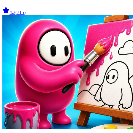
4.3
(
715
)