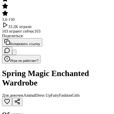
3.6
·
150
33.2K
играли
103
играют сейчас
103
Поделиться
:
Копировать ссылку
Игра не работает?
Spring Magic Enchanted
Wardrobe
Для девочек
Animal
Dress Up
Fairy
Fashion
Girls