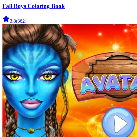
Fall Boys Coloring Book
3.8
(
362
)