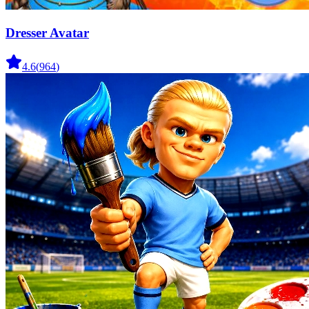
Dresser Avatar
4.6
(
964
)