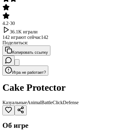
4.2
·
30
36.1K
играли
142
играют сейчас
142
Поделиться
:
Копировать ссылку
Игра не работает?
Cake Protector
Казуальные
Animal
Battle
Click
Defense
Об игре