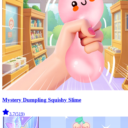
Mystery Dumpling Squishy Slime
3.7
(
519
)