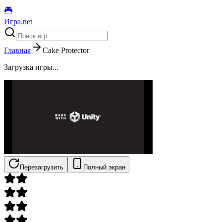
🎮
Игра.net
Главная
Cake Protector
Загрузка игры...
Перезагрузить
Полный экран