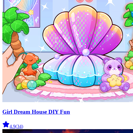
Girl Dream House DIY Fun
4.9
(
34
)