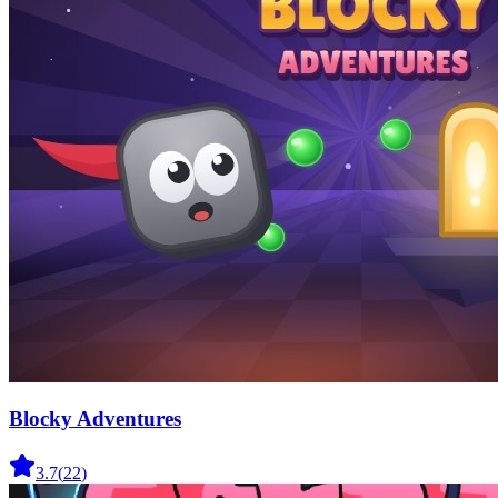
Blocky Adventures
3.7
(
22
)