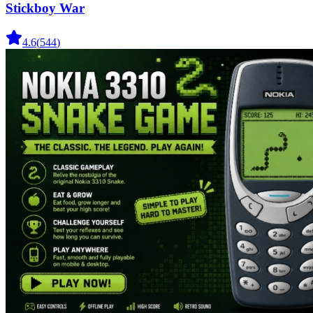
Stickboy War
4.6
(
544
)