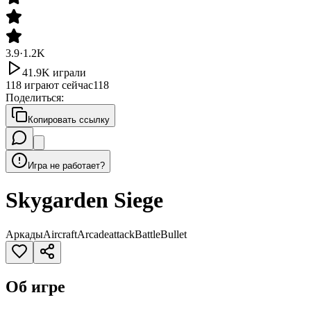
3.9
·
1.2K
41.9K
играли
118
играют сейчас
118
Поделиться
:
Копировать ссылку
Игра не работает?
Skygarden Siege
Аркады
Aircraft
Arcade
attack
Battle
Bullet
Об игре