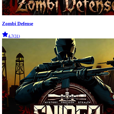
Zombi Defense
4.7
(
31
)