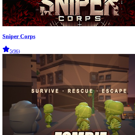
Sniper Corps
5
(
96
)