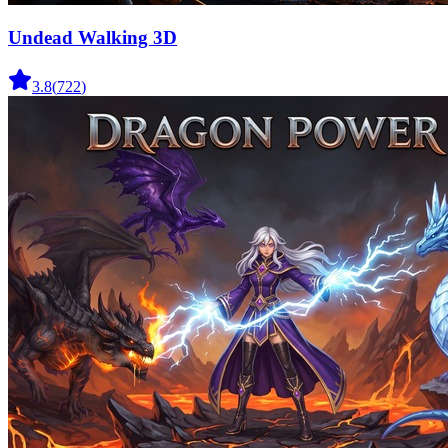
Undead Walking 3D
3.8
(
722
)