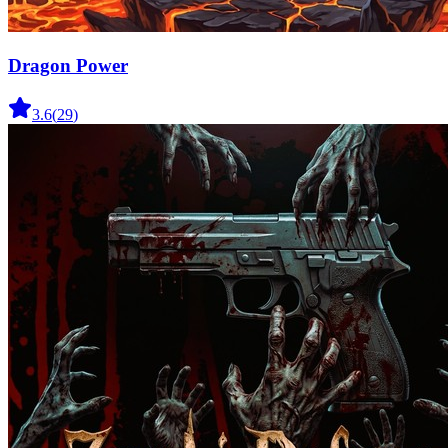
Dragon Power
3.6
(
29
)