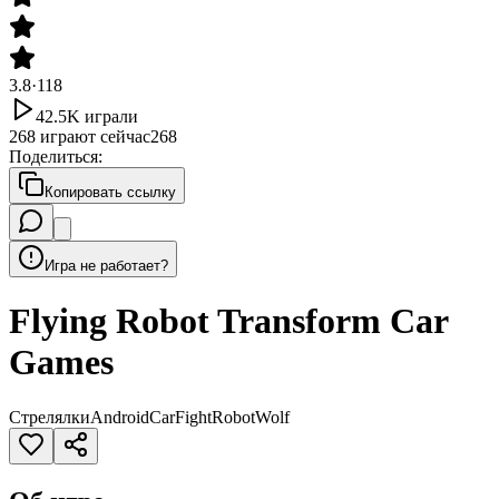
3.8
·
118
42.5K
играли
268
играют сейчас
268
Поделиться
:
Копировать ссылку
Игра не работает?
Flying Robot Transform Car
Games
Стрелялки
Android
Car
Fight
Robot
Wolf