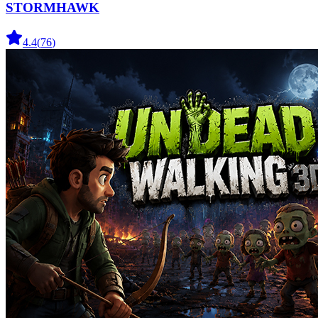
STORMHAWK
4.4
(
76
)